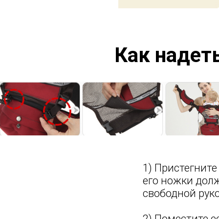
Как надеть
1) Пристегните
его ножки дол
свободной руко
2) Поместите ее