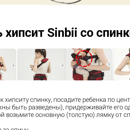
 хипсит Sinbii со спин
 к хипситу спинку, посадите ребенка по цен
жны быть разведены), придерживайте его од
й возьмите основную (толстую) лямку от с
 за спину.