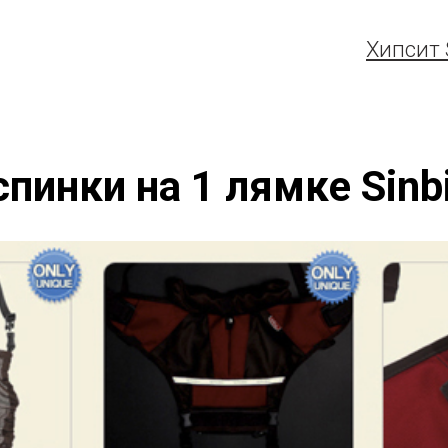
Хипсит S
с
пинки на 1 лямке
Sinbi