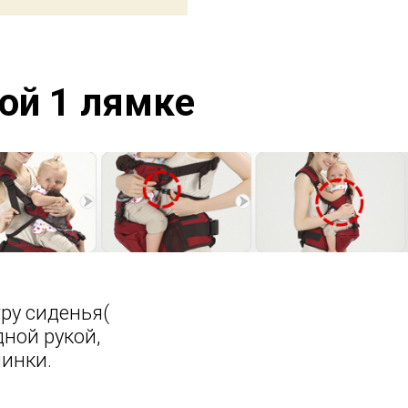
кой 1 лямке
тру сиденья(
ной рукой,
пинки.