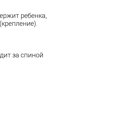
держит ребенка,
(крепление).
одит за спиной