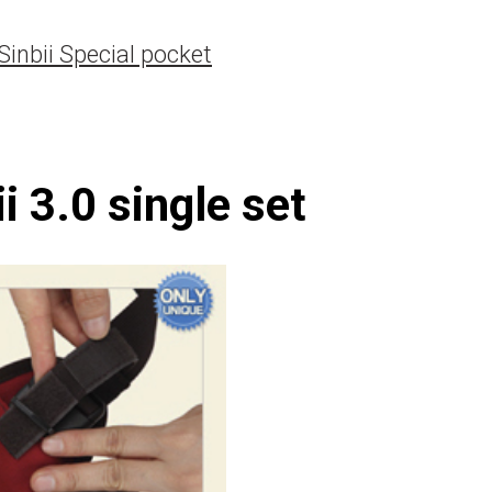
inbii Special pocket
i 3.0
single set