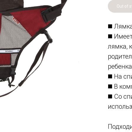
Out of s
◼️ Лямк
◼️ Имее
лямка, 
родител
ребенка
◼️ На с
◼️ В ко
◼️ Со с
использ
Подходи